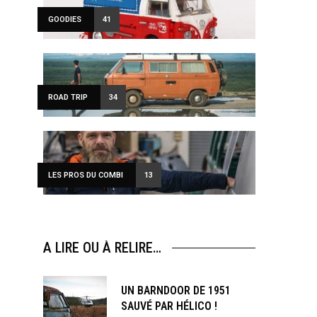
ewsletter
GOODIES
41
sive offers every
ROAD TRIP
34
LES PROS DU COMBI
13
s and special offers.
A LIRE OU À RELIRE…
UN BARNDOOR DE 1951
SAUVÉ PAR HÉLICO !