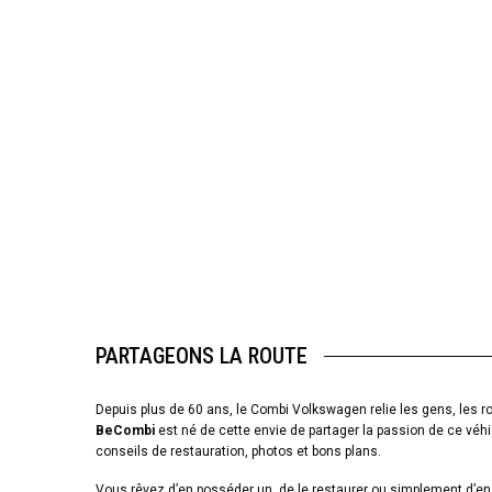
PARTAGEONS LA ROUTE
Depuis plus de 60 ans, le Combi Volkswagen relie les gens, les ro
BeCombi
est né de cette envie de partager la passion de ce véhi
conseils de restauration, photos et bons plans.
Vous rêvez d’en posséder un, de le restaurer ou simplement d’en 