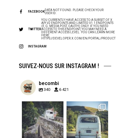
DATA NOT FOUND. PLEASE CHECK YOUR
FACEBOOK
USER ID.
YOU CURRENTLY HAVE ACCESS TO A SUBSET OF X
API V2 ENDPOINTS AND LIMITED V1.1 ENDPOINTS
(E.G. MEDIA POST, OAUTH) ONLY. IF YOU NEED
TWITTER
ACCESS TO THIS ENDPOINT, YOU MAY NEED A
DIFFERENT ACCESS LEVEL. YOU CAN LEARN MORE
HERE:
HTTPS://DEVELOPER.X.COM/EN/PORTAL/PRODUCT
INSTAGRAM
SUIVEZ-NOUS SUR INSTAGRAM !
becombi
340
6 421
becombi
becombi
Sep 15
Sep 12