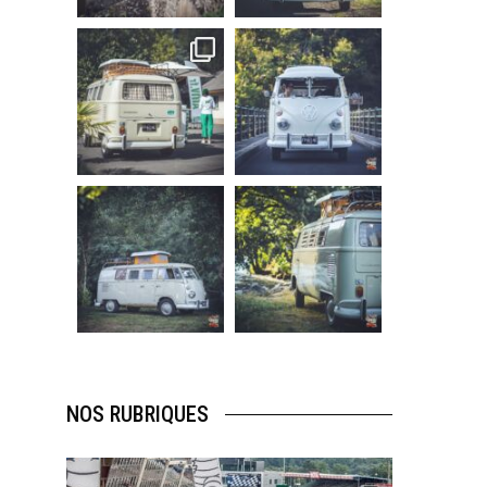
219
3
216
3
becombi
becombi
Sep 10
Août 10
220
4
177
0
becombi
becombi
Août 10
Août 10
120
0
108
0
NOS RUBRIQUES