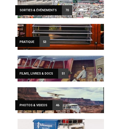
SORTIES & ÉVÉNEMENTS
70
PRATIQUE
53
FILMS, LIVRES & DOCS
51
PHOTOS & VIDEOS
46