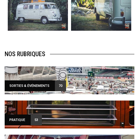
Août 10
Août 10
120
0
108
0
NOS RUBRIQUES
SORTIES & ÉVÉNEMENTS
70
PRATIQUE
53