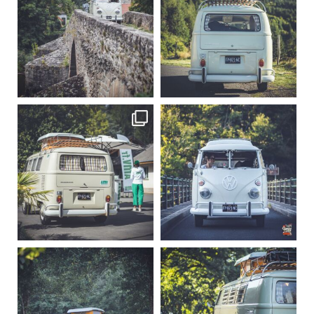
Sep 15
Sep 12
219
3
216
3
becombi
becombi
Sep 10
Août 10
220
4
177
0
becombi
becombi