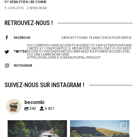
BY
SÉBASTIEN | BE COMBI
9 JUIN 2015
2 MINS READ
RETROUVEZ-NOUS !
FACEBOOK
DATA NOT FOUND. PLEASE CHECK YOUR USER ID.
YOU CURRENTLY HAVE ACCESS TO A SUBSET OF X API V2 ENDPOINTS AND
LIMITED V1.1 ENDPOINTS (E.G. MEDIA POST, OAUTH) ONLY. IF YOU NEED
TWITTER
ACCESS TO THIS ENDPOINT, YOU MAY NEED A DIFFERENT ACCESS LEVEL.
YOU CAN LEARN MORE HERE:
HTTPS://DEVELOPER.X.COM/EN/PORTAL/PRODUCT
INSTAGRAM
SUIVEZ-NOUS SUR INSTAGRAM !
becombi
340
6 421
becombi
becombi