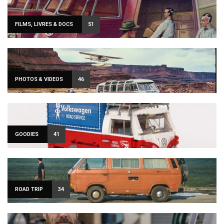
FILMS, LIVRES & DOCS
51
PHOTOS & VIDEOS
46
GOODIES
41
ROAD TRIP
34