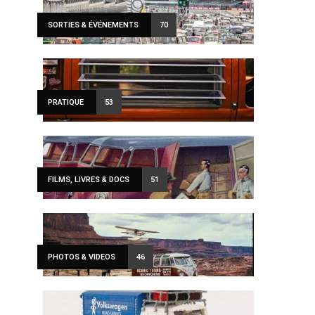
SORTIES & ÉVÉNEMENTS
70
PRATIQUE
53
FILMS, LIVRES & DOCS
51
PHOTOS & VIDEOS
46