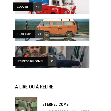
GOODIES
41
ROAD TRIP
34
LES PROS DU COMBI
13
A LIRE OU À RELIRE…
ETERNEL COMBI