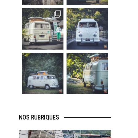
219
3
216
3
becombi
becombi
Sep 10
Août 10
220
4
177
0
becombi
becombi
Août 10
Août 10
120
0
108
0
NOS RUBRIQUES