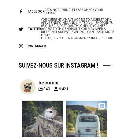
DATA NOT FOUND. PLEASE CHECK YOUR
FACEBOOK
USER ID.
YOU CURRENTLY HAVE ACCESS TO A SUBSET OF X
API V2 ENDPOINTS AND LIMITED V1.1 ENDPOINTS
(E.G. MEDIA POST, OAUTH) ONLY. IF YOU NEED
TWITTER
ACCESS TO THIS ENDPOINT, YOU MAY NEED A
DIFFERENT ACCESS LEVEL. YOU CAN LEARN MORE
HERE:
HTTPS://DEVELOPER.X.COM/EN/PORTAL/PRODUCT
INSTAGRAM
SUIVEZ-NOUS SUR INSTAGRAM !
becombi
340
6 421
becombi
becombi
Sep 15
Sep 12