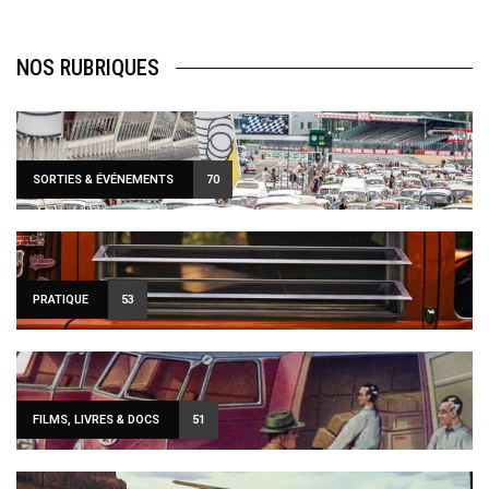
NOS RUBRIQUES
SORTIES & ÉVÉNEMENTS
70
PRATIQUE
53
FILMS, LIVRES & DOCS
51