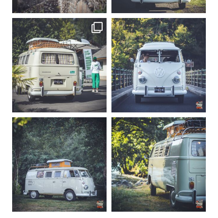
219
3
216
3
becombi
becombi
Sep 10
Août 10
220
4
177
0
becombi
becombi
Août 10
Août 10
120
0
108
0