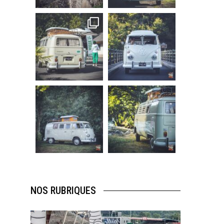
219
3
216
3
becombi
becombi
Sep 10
Août 10
220
4
177
0
becombi
becombi
Août 10
Août 10
120
0
108
0
NOS RUBRIQUES