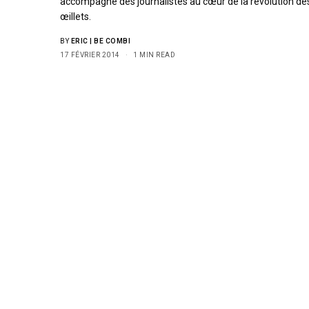
accompagne des journalistes au cœur de la révolution de
œillets.
BY
ERIC | BE COMBI
17 FÉVRIER 2014
1 MIN READ