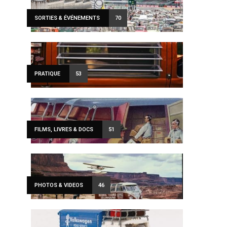
SORTIES & ÉVÉNEMENTS
70
PRATIQUE
53
FILMS, LIVRES & DOCS
51
PHOTOS & VIDEOS
46