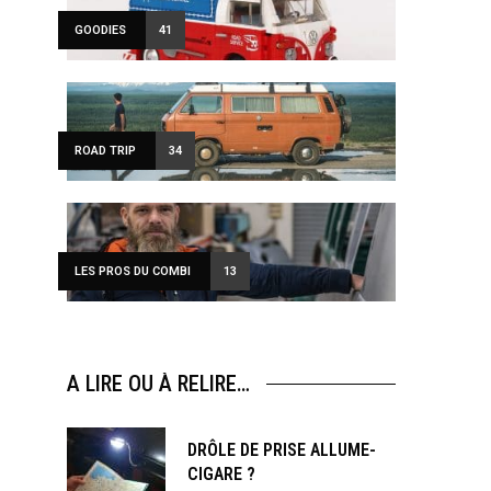
GOODIES
41
ROAD TRIP
34
LES PROS DU COMBI
13
A LIRE OU À RELIRE…
DRÔLE DE PRISE ALLUME-
CIGARE ?