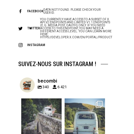
DATA NOT FOUND. PLEASE CHECK YOUR
FACEBOOK
USER ID.
YOU CURRENTLY HAVE ACCESS TO A SUBSET OF X
API V2 ENDPOINTS AND LIMITED V1.1 ENDPOINTS
(E.G. MEDIA POST, OAUTH) ONLY. IF YOU NEED
TWITTER
ACCESS TO THIS ENDPOINT, YOU MAY NEED A
DIFFERENT ACCESS LEVEL. YOU CAN LEARN MORE
HERE:
HTTPS://DEVELOPER.X.COM/EN/PORTAL/PRODUCT
INSTAGRAM
SUIVEZ-NOUS SUR INSTAGRAM !
becombi
340
6 421
becombi
becombi
Sep 15
Sep 12