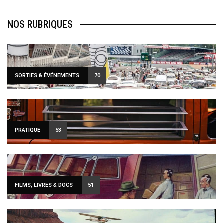
NOS RUBRIQUES
SORTIES & ÉVÉNEMENTS
70
PRATIQUE
53
FILMS, LIVRES & DOCS
51