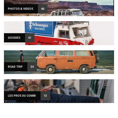
PHOTOS & VIDEOS
46
GOODIES
41
ROAD TRIP
34
LES PROS DU COMBI
13