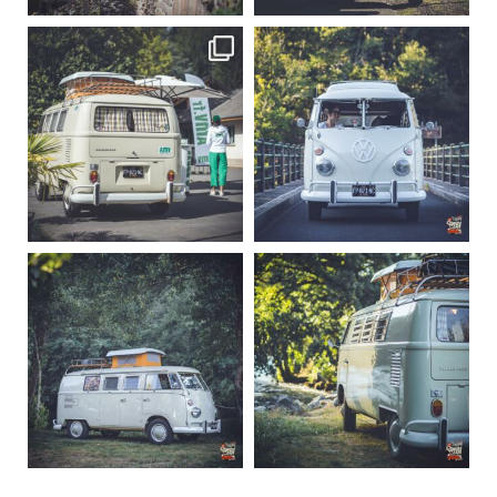
becombi
becombi
Sep 10
Août 10
220
4
177
0
becombi
becombi
Août 10
Août 10
120
0
108
0