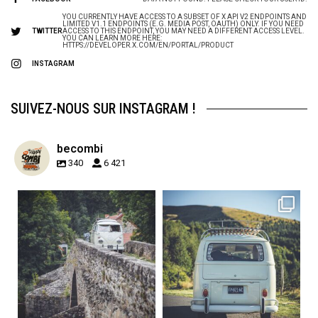
YOU CURRENTLY HAVE ACCESS TO A SUBSET OF X API V2 ENDPOINTS AND
LIMITED V1.1 ENDPOINTS (E.G. MEDIA POST, OAUTH) ONLY. IF YOU NEED
TWITTER
ACCESS TO THIS ENDPOINT, YOU MAY NEED A DIFFERENT ACCESS LEVEL.
YOU CAN LEARN MORE HERE:
HTTPS://DEVELOPER.X.COM/EN/PORTAL/PRODUCT
INSTAGRAM
SUIVEZ-NOUS SUR INSTAGRAM !
becombi
340
6 421
becombi
becombi
Sep 15
Sep 12
219
3
216
3