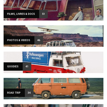
FILMS, LIVRES & DOCS
51
PHOTOS & VIDEOS
46
GOODIES
41
ROAD TRIP
34