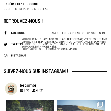
BY
SÉBASTIEN | BE COMBI
20 SEPTEMBRE 2014
3 MINS READ
RETROUVEZ-NOUS !
FACEBOOK
DATA NOT FOUND. PLEASE CHECK YOUR USER ID.
YOU CURRENTLY HAVE ACCESS TO A SUBSET OF X API V2 ENDPOINTS AND
LIMITED V1.1 ENDPOINTS (E.G. MEDIA POST, OAUTH) ONLY. IF YOU NEED
TWITTER
ACCESS TO THIS ENDPOINT, YOU MAY NEED A DIFFERENT ACCESS LEVEL.
YOU CAN LEARN MORE HERE:
HTTPS://DEVELOPER.X.COM/EN/PORTAL/PRODUCT
INSTAGRAM
SUIVEZ-NOUS SUR INSTAGRAM !
becombi
340
6 421
becombi
becombi