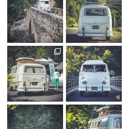
Sep 15
Sep 12
219
3
216
3
becombi
becombi
Sep 10
Août 10
220
4
177
0
becombi
becombi