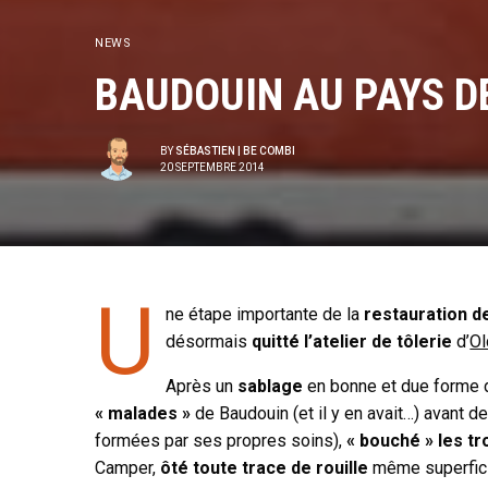
NEWS
BAUDOUIN AU PAYS D
BY
SÉBASTIEN | BE COMBI
20 SEPTEMBRE 2014
U
ne étape importante de la
restauration 
désormais
quitté l’atelier de tôlerie
d’
Ol
Après un
sablage
en bonne et due forme d
« malades »
de Baudouin (et il y en avait…) avant d
formées par ses propres soins),
« bouché » les tr
Camper,
ôté toute trace de rouille
même superfici