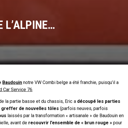
E L’ALPINE…
de
Baudouin
notre VW Combi belge a été franchie, puisqu’il a
d Car Service 76
.
e la partie basse et du chassis, Eric a
découpé les parties
e
greffer de nouvelles tôles
(parfois neuves, parfois
ous
laissés par la transformation « artisanale » de Baudouin en
elle, avant de
recouvrir l’ensemble de « brun rouge »
pour