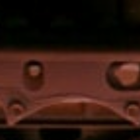
Sign Up to Our N
Get notified about exclu
week!