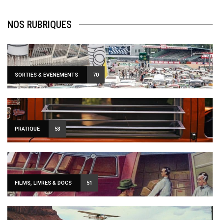
NOS RUBRIQUES
SORTIES & ÉVÉNEMENTS
70
PRATIQUE
53
FILMS, LIVRES & DOCS
51