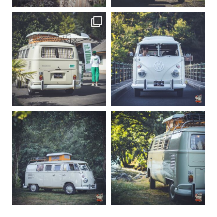
becombi
becombi
Sep 10
Août 10
220
4
177
0
becombi
becombi
Août 10
Août 10
120
0
108
0