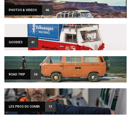
PHOTOS & VIDEOS
46
GOODIES
41
ROAD TRIP
34
LES PROS DU COMBI
13