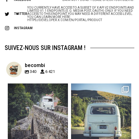
YOU CURRENTLY HAVE ACCESS TO A SUBSET OF X API V2 ENDPOINTS AND
LIMITED V1.1 ENDPOINTS (E.G. MEDIA POST, OAUTH) ONLY. IF YOU NEED
TWITTER
ACCESS TO THIS ENDPOINT, YOU MAY NEED A DIFFERENT ACCESS LEVEL.
YOU CAN LEARN MORE HERE:
HTTPS://DEVELOPER.X.COM/EN/PORTAL/PRODUCT
INSTAGRAM
SUIVEZ-NOUS SUR INSTAGRAM !
becombi
340
6 421
becombi
becombi
Sep 15
Sep 12
219
3
216
3