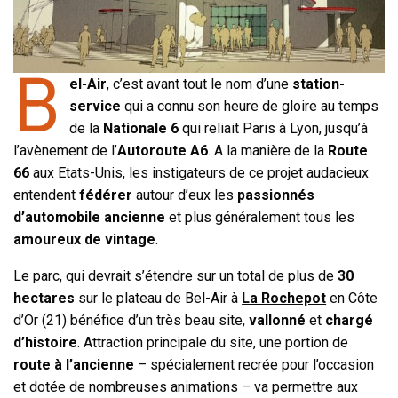
B
el-Air
, c’est avant tout le nom d’une
station-
service
qui a connu son heure de gloire au temps
de la
Nationale 6
qui reliait Paris à Lyon, jusqu’à
l’avènement de l’
Autoroute A6
. A la manière de la
Route
66
aux Etats-Unis, les instigateurs de ce projet audacieux
entendent
fédérer
autour d’eux les
passionnés
d’automobile ancienne
et plus généralement tous les
amoureux de vintage
.
Le parc, qui devrait s’étendre sur un total de plus de
30
hectares
sur le plateau de Bel-Air à
La Rochepot
en Côte
d’Or (21) bénéfice d’un très beau site,
vallonné
et
chargé
d’histoire
. Attraction principale du site, une portion de
route à l’ancienne
– spécialement recrée pour l’occasion
et dotée de nombreuses animations – va permettre aux