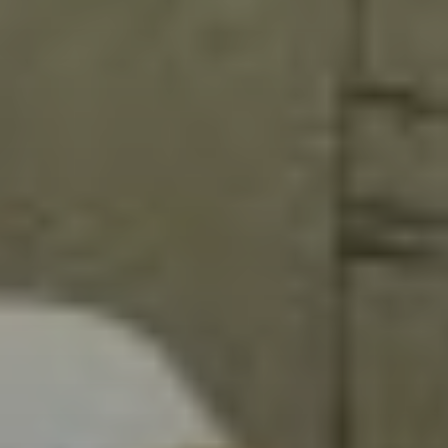
Sign Up to Our Newsletter
Get notified about exclusive offers every week!
SIGN UP
I would like to receive news and special offers.