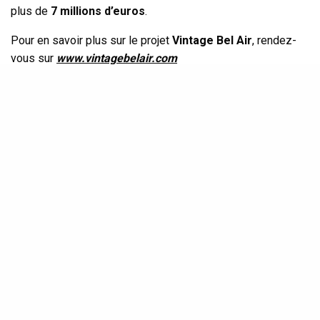
plus de
7 millions d’euros
.
Pour en savoir plus sur le projet
Vintage Bel Air
, rendez-
vous sur
www.vintagebelair.com
SIGN UP TO OUR NEWSLETTER
Get notified about exclusive offers every week!