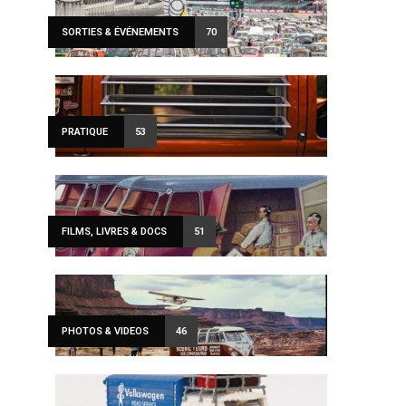
SORTIES & ÉVÉNEMENTS
70
PRATIQUE
53
FILMS, LIVRES & DOCS
51
PHOTOS & VIDEOS
46