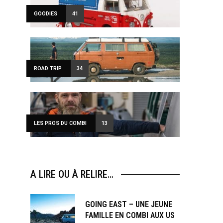
GOODIES
41
ROAD TRIP
34
LES PROS DU COMBI
13
A LIRE OU À RELIRE…
GOING EAST – UNE JEUNE
FAMILLE EN COMBI AUX US