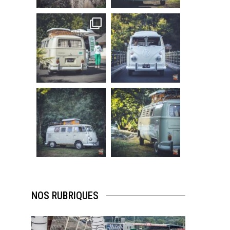
219
3
216
3
becombi
becombi
Sep 10
Août 10
220
4
177
0
becombi
becombi
Août 10
Août 10
120
0
108
0
NOS RUBRIQUES