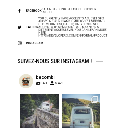
DATA NOT FOUND. PLEASE CHECK YOUR
FACEBOOK
USER ID.
YOU CURRENTLY HAVE ACCESS TO A SUBSET OF X
API V2 ENDPOINTS AND LIMITED V1.1 ENDPOINTS
(E.G. MEDIA POST, OAUTH) ONLY. IF YOU NEED
TWITTER
ACCESS TO THIS ENDPOINT, YOU MAY NEED A
DIFFERENT ACCESS LEVEL. YOU CAN LEARN MORE
HERE:
HTTPS://DEVELOPER.X.COM/EN/PORTAL/PRODUCT
INSTAGRAM
SUIVEZ-NOUS SUR INSTAGRAM !
becombi
340
6 421
becombi
becombi
Sep 15
Sep 12