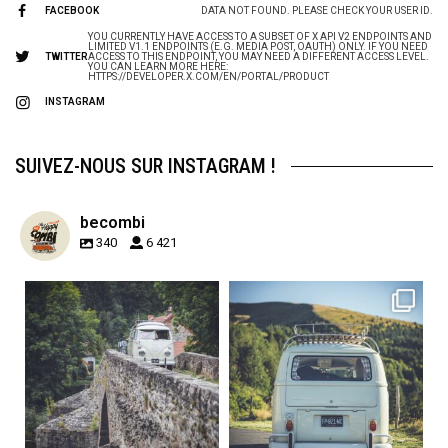
FACEBOOK
DATA NOT FOUND. PLEASE CHECK YOUR USER ID.
YOU CURRENTLY HAVE ACCESS TO A SUBSET OF X API V2 ENDPOINTS AND
LIMITED V1.1 ENDPOINTS (E.G. MEDIA POST, OAUTH) ONLY. IF YOU NEED
TWITTER
ACCESS TO THIS ENDPOINT, YOU MAY NEED A DIFFERENT ACCESS LEVEL.
YOU CAN LEARN MORE HERE:
HTTPS://DEVELOPER.X.COM/EN/PORTAL/PRODUCT
INSTAGRAM
SUIVEZ-NOUS SUR INSTAGRAM !
becombi
340
6 421
becombi
becombi
Sep 15
Sep 12