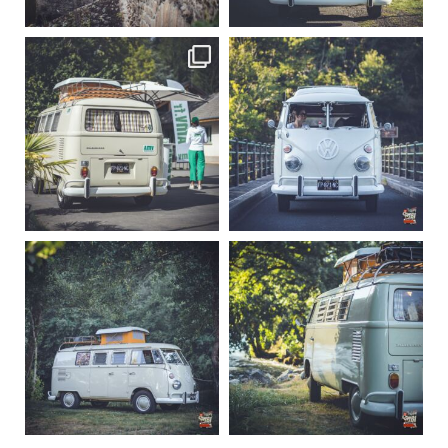
219
3
216
3
becombi
becombi
Sep 10
Août 10
220
4
177
0
becombi
becombi
Août 10
Août 10
120
0
108
0