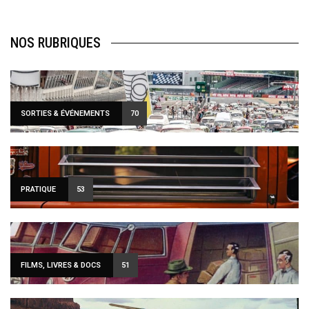
NOS RUBRIQUES
SORTIES & ÉVÉNEMENTS
70
PRATIQUE
53
FILMS, LIVRES & DOCS
51