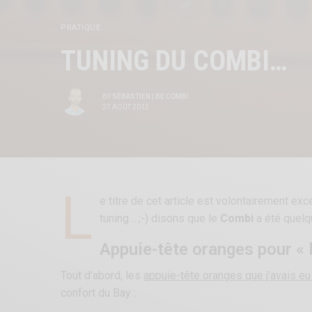
PRATIQUE
TUNING DU COMBI…
BY
SÉBASTIEN | BE COMBI
27 AOÛT 2012
L
e titre de cet article est volontairement exc
tuning… ;-) disons que le
Combi
a été quelq
Appuie-tête oranges pour « 
Tout d’abord, les
appuie-tête oranges que j’avais eu
confort du Bay :