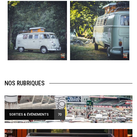
becombi
becombi
Août 10
Août 10
120
0
108
0
Sign Up to Our Newsletter
NOS RUBRIQUES
Get notified about exclusive offers every week!
SORTIES & ÉVÉNEMENTS
70
SIGN UP
I would like to receive news and special offers.