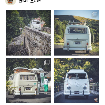
340
6 421
becombi
becombi
Sep 15
Sep 12
219
3
216
3
becombi
becombi
Sep 10
Août 10
220
4
177
0