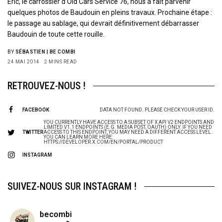
Eric, le carrossier d’Old Cars Service 76, nous a fait parvenir
quelques photos de Baudouin en pleins travaux. Prochaine étape :
le passage au sablage, qui devrait définitivement débarrasser
Baudouin de toute cette rouille.
BY
SÉBASTIEN | BE COMBI
24 MAI 2014
2 MINS READ
RETROUVEZ-NOUS !
FACEBOOK
DATA NOT FOUND. PLEASE CHECK YOUR USER ID.
YOU CURRENTLY HAVE ACCESS TO A SUBSET OF X API V2 ENDPOINTS AND
LIMITED V1.1 ENDPOINTS (E.G. MEDIA POST, OAUTH) ONLY. IF YOU NEED
TWITTER
ACCESS TO THIS ENDPOINT, YOU MAY NEED A DIFFERENT ACCESS LEVEL.
YOU CAN LEARN MORE HERE:
HTTPS://DEVELOPER.X.COM/EN/PORTAL/PRODUCT
INSTAGRAM
SUIVEZ-NOUS SUR INSTAGRAM !
becombi