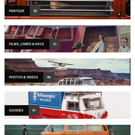
PRATIQUE
53
FILMS, LIVRES & DOCS
51
PHOTOS & VIDEOS
46
GOODIES
41