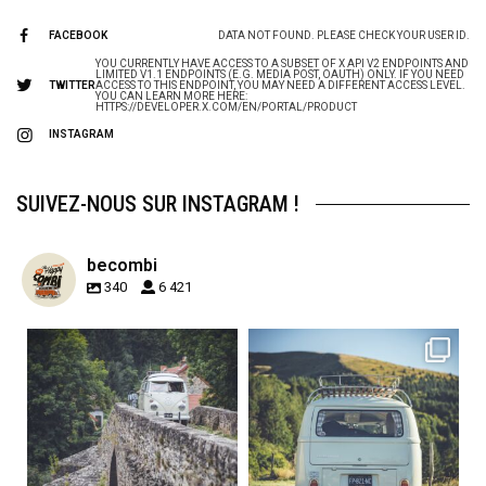
FACEBOOK
DATA NOT FOUND. PLEASE CHECK YOUR USER ID.
YOU CURRENTLY HAVE ACCESS TO A SUBSET OF X API V2 ENDPOINTS AND
LIMITED V1.1 ENDPOINTS (E.G. MEDIA POST, OAUTH) ONLY. IF YOU NEED
TWITTER
ACCESS TO THIS ENDPOINT, YOU MAY NEED A DIFFERENT ACCESS LEVEL.
YOU CAN LEARN MORE HERE:
HTTPS://DEVELOPER.X.COM/EN/PORTAL/PRODUCT
INSTAGRAM
SUIVEZ-NOUS SUR INSTAGRAM !
becombi
340
6 421
becombi
becombi