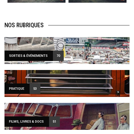
NOS RUBRIQUES
SORTIES & ÉVÉNEMENTS
70
PRATIQUE
53
FILMS, LIVRES & DOCS
51