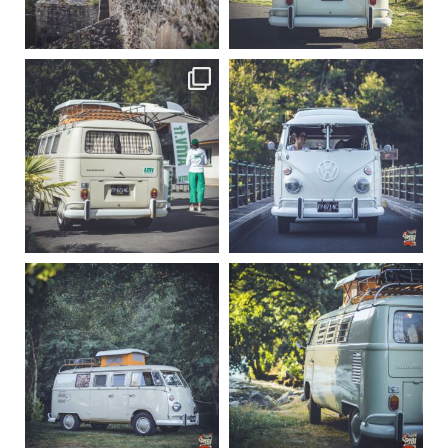
Sep 15
Sep 12
219
3
216
3
becombi
becombi
Sep 10
Août 10
220
4
177
0
becombi
becombi
Août 10
Août 10
120
0
108
0