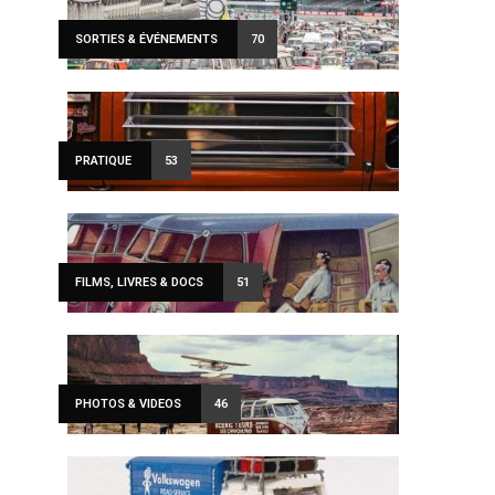
SORTIES & ÉVÉNEMENTS
70
PRATIQUE
53
FILMS, LIVRES & DOCS
51
PHOTOS & VIDEOS
46