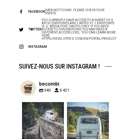
DATA NOT FOUND. PLEASE CHECK YOUR
FACEBOOK
USER ID.
YOU CURRENTLY HAVE ACCESS TO A SUBSET OF X
API V2 ENDPOINTS AND LIMITED V1.1 ENDPOINTS
(E.G. MEDIA POST, OAUTH) ONLY. IF YOU NEED
TWITTER
ACCESS TO THIS ENDPOINT, YOU MAY NEED A
DIFFERENT ACCESS LEVEL. YOU CAN LEARN MORE
HERE:
HTTPS://DEVELOPER.X.COM/EN/PORTAL/PRODUCT
INSTAGRAM
SUIVEZ-NOUS SUR INSTAGRAM !
becombi
340
6 421
becombi
becombi
Sep 15
Sep 12