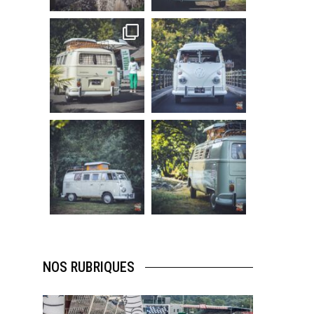
219
3
216
3
becombi
becombi
Sep 10
Août 10
220
4
177
0
becombi
becombi
Août 10
Août 10
120
0
108
0
NOS RUBRIQUES