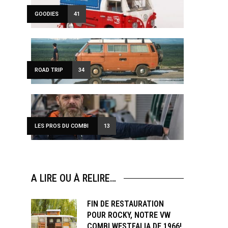
GOODIES
41
ROAD TRIP
34
LES PROS DU COMBI
13
A LIRE OU À RELIRE…
FIN DE RESTAURATION
POUR ROCKY, NOTRE VW
COMBI WESTFALIA DE 1966!