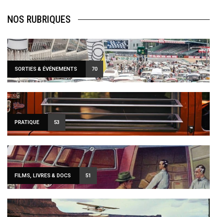
NOS RUBRIQUES
SORTIES & ÉVÉNEMENTS
70
PRATIQUE
53
FILMS, LIVRES & DOCS
51