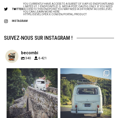
YOU CURRENTLY HAVE ACCESS TO A SUBSET OF X API V2 ENDPOINTS AND
LIMITED V1.1 ENDPOINTS (E.G. MEDIA POST, OAUTH) ONLY. IF YOU NEED
TWITTER
ACCESS TO THIS ENDPOINT, YOU MAY NEED A DIFFERENT ACCESS LEVEL.
YOU CAN LEARN MORE HERE:
HTTPS://DEVELOPER.X.COM/EN/PORTAL/PRODUCT
INSTAGRAM
SUIVEZ-NOUS SUR INSTAGRAM !
becombi
340
6 421
becombi
becombi
Sep 15
Sep 12
219
3
216
3