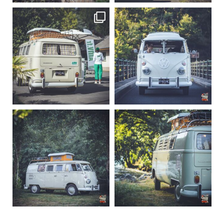
becombi
becombi
Sep 10
Août 10
220
4
177
0
becombi
becombi
Août 10
Août 10
120
0
108
0