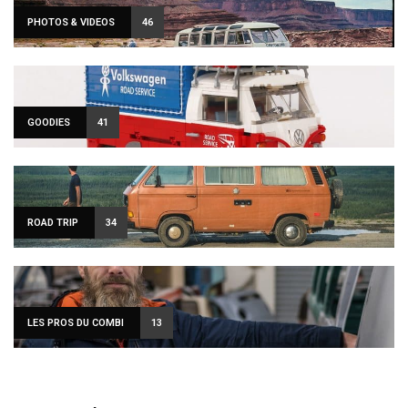
PHOTOS & VIDEOS
46
GOODIES
41
ROAD TRIP
34
LES PROS DU COMBI
13