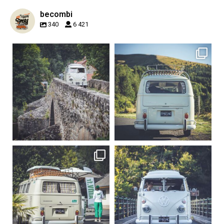
becombi
340
6 421
becombi
becombi
Sep 15
Sep 12
219
3
216
3
becombi
becombi
Sep 10
Août 10