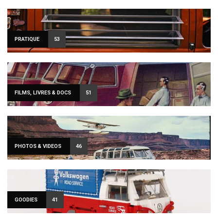
PRATIQUE
53
FILMS, LIVRES & DOCS
51
PHOTOS & VIDEOS
46
GOODIES
41