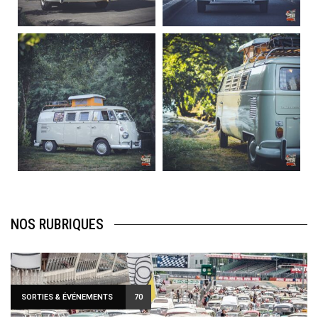
220
4
177
0
becombi
becombi
Août 10
Août 10
120
0
108
0
NOS RUBRIQUES
SORTIES & ÉVÉNEMENTS
70