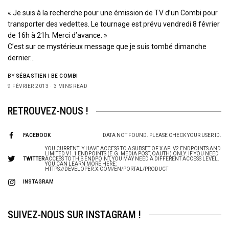
« Je suis à la recherche pour une émission de TV d’un Combi pour
transporter des vedettes. Le tournage est prévu vendredi 8 février
de 16h à 21h. Merci d’avance. »
C’est sur ce mystérieux message que je suis tombé dimanche
dernier…
BY
SÉBASTIEN | BE COMBI
9 FÉVRIER 2013
3 MINS READ
RETROUVEZ-NOUS !
FACEBOOK
DATA NOT FOUND. PLEASE CHECK YOUR USER ID.
YOU CURRENTLY HAVE ACCESS TO A SUBSET OF X API V2 ENDPOINTS AND
LIMITED V1.1 ENDPOINTS (E.G. MEDIA POST, OAUTH) ONLY. IF YOU NEED
TWITTER
ACCESS TO THIS ENDPOINT, YOU MAY NEED A DIFFERENT ACCESS LEVEL.
YOU CAN LEARN MORE HERE:
HTTPS://DEVELOPER.X.COM/EN/PORTAL/PRODUCT
INSTAGRAM
SUIVEZ-NOUS SUR INSTAGRAM !