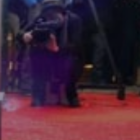
Sign Up to Our N
Get notified about exclu
week!