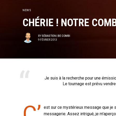
NEWS
CHÉRIE ! NOTRE COMBI
BY
SÉBASTIEN | BE COMBI
9 FÉVRIER 2013
Je suis à la recherche pour une émissi
Le tournage est prévu vendred
C’
est sur ce mystérieux message que je s
messagerie. Assez intrigué, je m’aperço