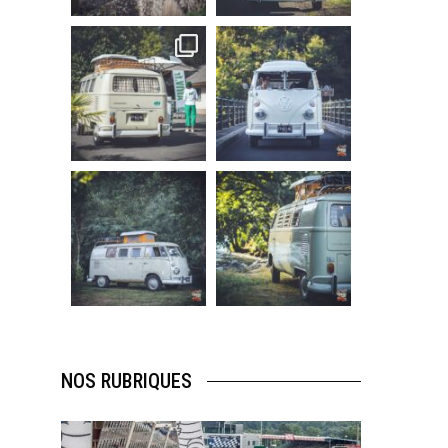
219
3
216
3
becombi
becombi
Sep 10
Août 10
220
4
177
0
becombi
becombi
Août 10
Août 10
120
0
108
0
NOS RUBRIQUES