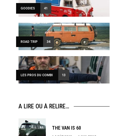
GOODIES
41
ROAD TRIP
34
LES PROS DU COMBI
13
A LIRE OU À RELIRE…
THE VAN IS 60