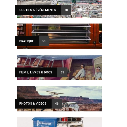
SORTIES & ÉVÉNEMENTS
70
PRATIQUE
53
FILMS, LIVRES & DOCS
51
PHOTOS & VIDEOS
46