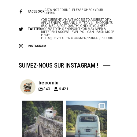
DATA NOT FOUND. PLEASE CHECK YOUR
FACEBOOK
USER ID.
YOU CURRENTLY HAVE ACCESS TO A SUBSET OF X
API V2 ENDPOINTS AND LIMITED V1.1 ENDPOINTS
(E.G. MEDIA POST, OAUTH) ONLY. IF YOU NEED
TWITTER
ACCESS TO THIS ENDPOINT, YOU MAY NEED A
DIFFERENT ACCESS LEVEL. YOU CAN LEARN MORE
HERE:
HTTPS://DEVELOPER.X.COM/EN/PORTAL/PRODUCT
INSTAGRAM
SUIVEZ-NOUS SUR INSTAGRAM !
becombi
340
6 421
becombi
becombi
Sep 15
Sep 12