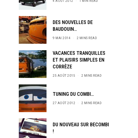
4 AOÛT 2012
1 MIN READ
DES NOUVELLES DE
BAUDOUIN…
9 MAI 2014
2 MINS READ
VACANCES TRANQUILLES
ET PLAISIRS SIMPLES EN
CORRÈZE
25 AOÛT 2015
2 MINS READ
TUNING DU COMBI…
27 AOÛT 2012
2 MINS READ
DU NOUVEAU SUR BECOMBI
!