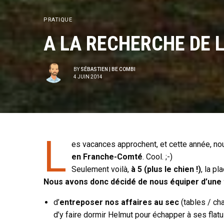
PRATIQUE
A LA RECHERCHE DE 
BY
SÉBASTIEN | BE COMBI
4 JUIN 2014
L
es vacances approchent, et cette année, no
en Franche-Comté
. Cool. ;-)
Seulement voilà,
à 5 (plus le chien !)
, la p
Nous avons donc décidé de nous équiper d’une
d’
entreposer nos affaires au sec
(tables / ch
d’y faire dormir Helmut pour échapper à ses flat