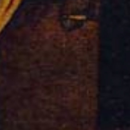
Sign Up to Our N
Get notified about exclu
week!