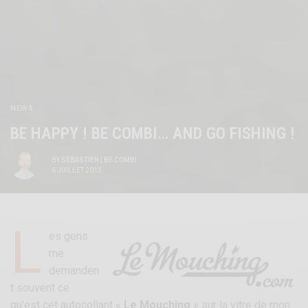
NEWS
BE HAPPY ! BE COMBI… AND GO FISHING !
BY
SÉBASTIEN | BE COMBI
6 JUILLET 2013
L
es gens
me
demanden
t souvent ce
qu’est cet autocollant «
Le Mouching
» sur la vitre de mon