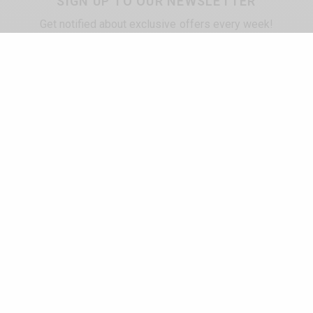
SIGN UP TO OUR NEWSLETTER
Get notified about exclusive offers every week!
SIGN UP
I would like to receive news and special offers.
TAGS
BREEZE
BRIGHTON
COMBI
VW
WHAT'S YOUR REACTION?