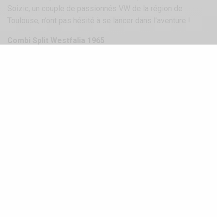
Soizic, un couple de passionnés VW de la région de
Toulouse, n’ont pas hésité à se lancer dans l’aventure !
Combi Split Westfalia 1965
> Rien de tel qu’un Combi pour pouvoir se promener avec
sa petite famille ! Après avoir fait ses premières armes
avec une Cox, Claude Hermann décida donc de s’attaquer à
un Type 2 Split mais la base qu’il avait choisie s’est avérée
plutôt mal en point…
SEE ALSO
NEWS
SUPER VW FESTIVAL : LE MEETING VW
INCONTOURNABLE !
Local Californien Danny Zapeda
> Redécouvrez ce collectionneur californien pas comme les
autres, Danny Zapeda, qui voilà huit ans possédait un