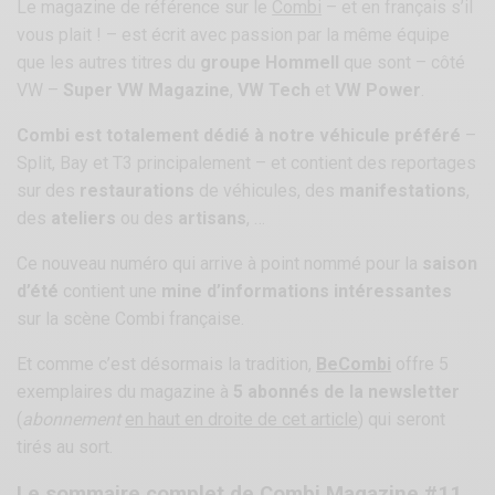
Le magazine de référence sur le
Combi
– et en français s’il
vous plait ! – est écrit avec passion par la même équipe
que les autres titres du
groupe Hommell
que sont – côté
VW –
Super VW Magazine
,
VW Tech
et
VW Power
.
Combi est totalement dédié à notre véhicule préféré
–
Split, Bay et T3 principalement – et contient des reportages
sur des
restaurations
de véhicules, des
manifestations
,
des
ateliers
ou des
artisans
, …
Ce nouveau numéro qui arrive à point nommé pour la
saison
d’été
contient une
mine d’informations intéressantes
sur la scène Combi française.
Et comme c’est désormais la tradition,
BeCombi
offre 5
exemplaires du magazine à
5 abonnés de la newsletter
(
abonnement
en haut en droite de cet article
) qui seront
tirés au sort.
Le sommaire complet de Combi Magazine #11