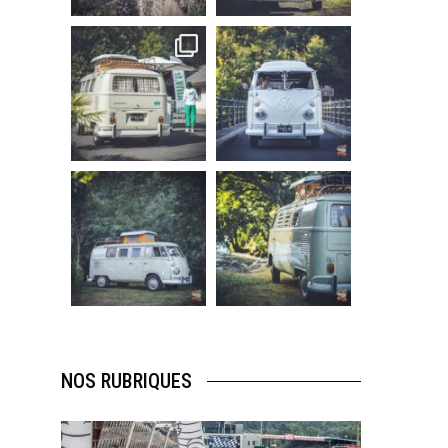
219
3
216
3
becombi
becombi
Sep 10
Août 10
220
4
177
0
becombi
becombi
Août 10
Août 10
120
0
108
0
NOS RUBRIQUES