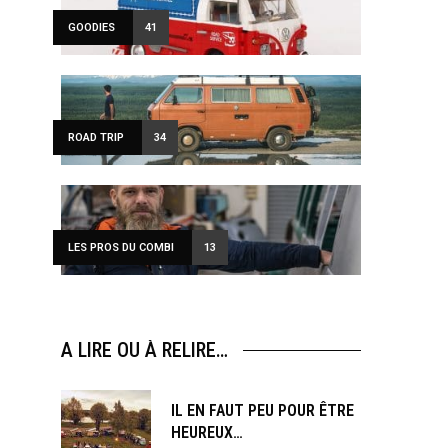
GOODIES
41
ROAD TRIP
34
LES PROS DU COMBI
13
ewsletter
A LIRE OU À RELIRE…
sive offers every
IL EN FAUT PEU POUR ÊTRE
HEUREUX…