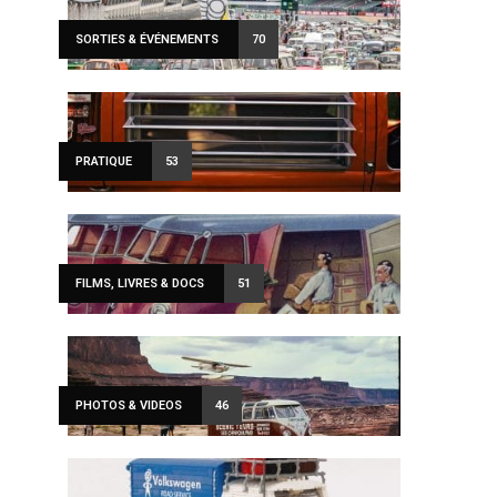
SORTIES & ÉVÉNEMENTS
70
PRATIQUE
53
FILMS, LIVRES & DOCS
51
PHOTOS & VIDEOS
46