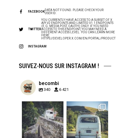
DATA NOT FOUND. PLEASE CHECK YOUR
FACEBOOK
USER ID.
YOU CURRENTLY HAVE ACCESS TO A SUBSET OF X
API V2 ENDPOINTS AND LIMITED V1.1 ENDPOINTS
(E.G. MEDIA POST, OAUTH) ONLY. IF YOU NEED
TWITTER
ACCESS TO THIS ENDPOINT, YOU MAY NEED A
DIFFERENT ACCESS LEVEL. YOU CAN LEARN MORE
HERE:
HTTPS://DEVELOPER.X.COM/EN/PORTAL/PRODUCT
INSTAGRAM
SUIVEZ-NOUS SUR INSTAGRAM !
becombi
340
6 421
becombi
becombi
Sep 15
Sep 12