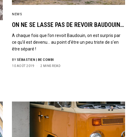
NEWS
ON NE SE LASSE PAS DE REVOIR BAUDOUIN…
A chaque fois que l’on revoit Baudouin, on est surpris par
ce qu’il est devenu… au point d’être un peu triste de s’en
être séparé !
BY
SÉBASTIEN | BE COMBI
10 AOÛT 2019
2 MINS READ
Sign Up to Our N
Get notified about exclu
week!