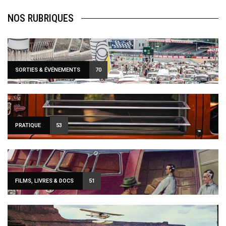
NOS RUBRIQUES
SORTIES & ÉVÉNEMENTS
70
PRATIQUE
53
FILMS, LIVRES & DOCS
51