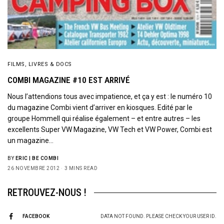
FILMS, LIVRES & DOCS
COMBI MAGAZINE #10 EST ARRIVÉ
Nous l’attendions tous avec impatience, et ça y est : le numéro 10
du magazine Combi vient d’arriver en kiosques. Edité par le
groupe Hommell qui réalise également – et entre autres – les
excellents Super VW Magazine, VW Tech et VW Power, Combi est
un magazine…
BY
ERIC | BE COMBI
26 NOVEMBRE 2012
3 MINS READ
RETROUVEZ-NOUS !
FACEBOOK
DATA NOT FOUND. PLEASE CHECK YOUR USER ID.