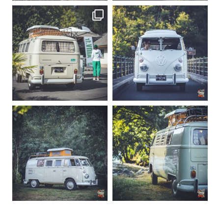
becombi
becombi
Sep 10
Août 10
220
4
177
0
becombi
becombi
Août 10
Août 10
120
0
108
0