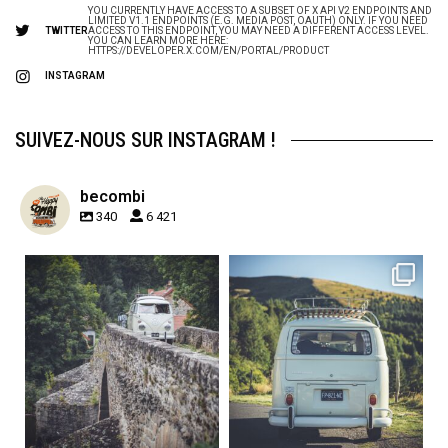
YOU CURRENTLY HAVE ACCESS TO A SUBSET OF X API V2 ENDPOINTS AND
LIMITED V1.1 ENDPOINTS (E.G. MEDIA POST, OAUTH) ONLY. IF YOU NEED
TWITTER
ACCESS TO THIS ENDPOINT, YOU MAY NEED A DIFFERENT ACCESS LEVEL.
YOU CAN LEARN MORE HERE:
HTTPS://DEVELOPER.X.COM/EN/PORTAL/PRODUCT
INSTAGRAM
SUIVEZ-NOUS SUR INSTAGRAM !
becombi
340
6 421
becombi
becombi
Sep 15
Sep 12
219
3
216
3