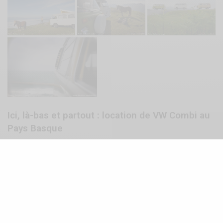
Ici, là-bas et partout : location de VW Combi au
Pays Basque
Site internet :
www.location-combi64.fr
Page Facebook :
www.facebook.com/IciLaBasEtPartout
SIGN UP TO OUR NEWSLETTER
Get notified about exclusive offers every week!