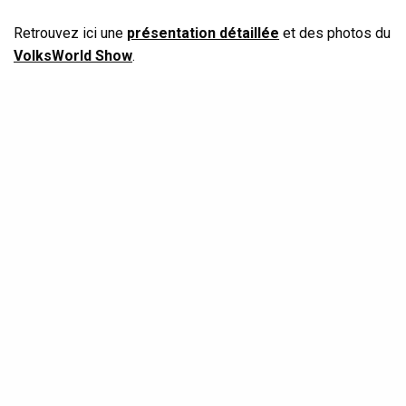
Retrouvez ici une
présentation détaillée
et des photos du
VolksWorld Show
.
A très bientôt sur
BeCombi.com
et sur
notre page
Facebook
.
Et n’oubliez pas : Be Happy, Be Combi !
L’équipe de BeCombi ;-)
Quelques photos de l’édition 2012 du
VolksWorld Show !