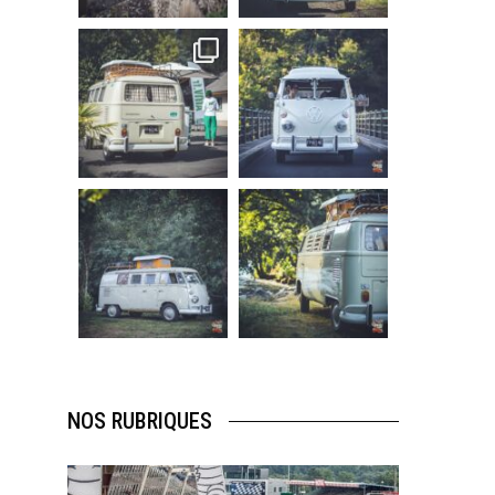
219
3
216
3
becombi
becombi
Sep 10
Août 10
220
4
177
0
becombi
becombi
Août 10
Août 10
120
0
108
0
NOS RUBRIQUES