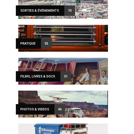
SORTIES & ÉVÉNEMENTS
70
PRATIQUE
53
FILMS, LIVRES & DOCS
51
PHOTOS & VIDEOS
46