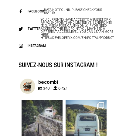
DATA NOT FOUND. PLEASE CHECK YOUR
FACEBOOK
USER ID.
YOU CURRENTLY HAVE ACCESS TO A SUBSET OF X
API V2 ENDPOINTS AND LIMITED V1.1 ENDPOINTS
(E.G. MEDIA POST, OAUTH) ONLY. IF YOU NEED
TWITTER
ACCESS TO THIS ENDPOINT, YOU MAY NEED A
DIFFERENT ACCESS LEVEL. YOU CAN LEARN MORE
HERE:
HTTPS://DEVELOPER.X.COM/EN/PORTAL/PRODUCT
INSTAGRAM
SUIVEZ-NOUS SUR INSTAGRAM !
becombi
340
6 421
becombi
becombi
Sep 15
Sep 12