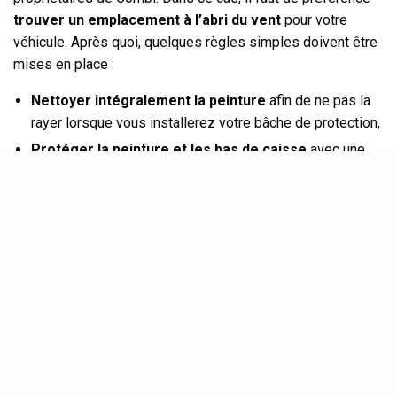
trouver un emplacement à l’abri du vent
pour votre
véhicule. Après quoi, quelques règles simples doivent être
mises en place :
Nettoyer intégralement la peinture
afin de ne pas la
rayer lorsque vous installerez votre bâche de protection,
Protéger la peinture et les bas de caisse
avec une
cire du type
Waxoyl
que vous pourrez également utiliser
dans les
corps creux
,
Equipez-vous d’une
bâche respirante
correspondant le
plus possible à la taille de votre véhicule (Split, Bay
Window, T3, modèle réhaussé, il en existe de toutes
dimensions),
Laissez
une fenêtre très légèrement ouverte
–
quelques centimètres tout au plus – dans une zone
parfaitement bien protégée par votre bâche,
Contrôlez régulièrement
, et au moins une fois par