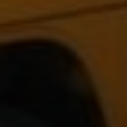
Get notified about exclusive offers every week!
SIGN UP
I would like to receive news and special offers.