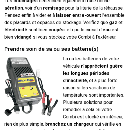
Les
couchages
bénéficient également d’une bonne
aération
, voir d’un
remisage
pour la literie de la réhausse.
Pensez enfin à vider et à
laisser entre-ouvert
l’ensemble
des placards et espaces de stockage. Vérifiez que
gaz
et
électricité
sont bien
coupés
, et que le circuit d’
eau
est
bien
vidangé
si vous stockez votre Combi à l’extérieur.
Prendre soin de sa ou ses batterie(s)
La ou les batteries de votre
véhicule
n’apprécient guère
les longues périodes
d’inactivité
, et à plus forte
raison si les variations de
température sont importantes.
Plusieurs solutions pour
remédier à cela. Si votre
Combi est stocké en intérieur,
rien de plus simple,
branchez un chargeur
qui vérifie en