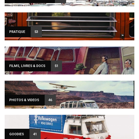
PRATIQUE
53
FILMS, LIVRES & DOCS
51
PHOTOS & VIDEOS
46
GOODIES
41