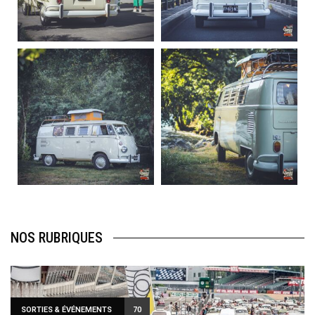
Sep 10
Août 10
220
4
177
0
becombi
becombi
Août 10
Août 10
120
0
108
0
NOS RUBRIQUES
SORTIES & ÉVÉNEMENTS
70