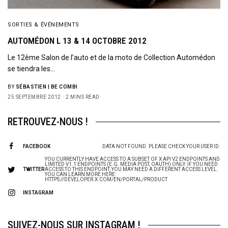
I would like to receive news and special offers.
SORTIES & ÉVÉNEMENTS
AUTOMÉDON L 13 & 14 OCTOBRE 2012
Le 12ème Salon de l’auto et de la moto de Collection Automédon
se tiendra les…
BY
SÉBASTIEN | BE COMBI
25 SEPTEMBRE 2012
2 MINS READ
RETROUVEZ-NOUS !
FACEBOOK
DATA NOT FOUND. PLEASE CHECK YOUR USER ID.
YOU CURRENTLY HAVE ACCESS TO A SUBSET OF X API V2 ENDPOINTS AND
LIMITED V1.1 ENDPOINTS (E.G. MEDIA POST, OAUTH) ONLY. IF YOU NEED
TWITTER
ACCESS TO THIS ENDPOINT, YOU MAY NEED A DIFFERENT ACCESS LEVEL.
YOU CAN LEARN MORE HERE:
HTTPS://DEVELOPER.X.COM/EN/PORTAL/PRODUCT
INSTAGRAM
SUIVEZ-NOUS SUR INSTAGRAM !