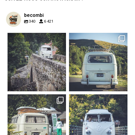
becombi
340
6 421
becombi
becombi
Sep 15
Sep 12
219
3
216
3
becombi
becombi