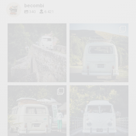
becombi
340
6 421
becombi
becombi
Sep 15
Sep 12
219
3
216
3
becombi
becombi
Sep 10
Août 10