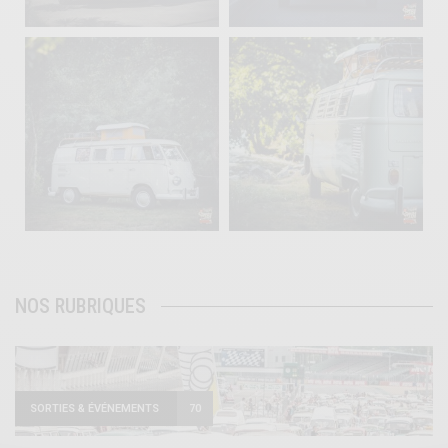
220
4
177
0
becombi
becombi
Août 10
Août 10
120
0
108
0
NOS RUBRIQUES
SORTIES & ÉVÉNEMENTS
70