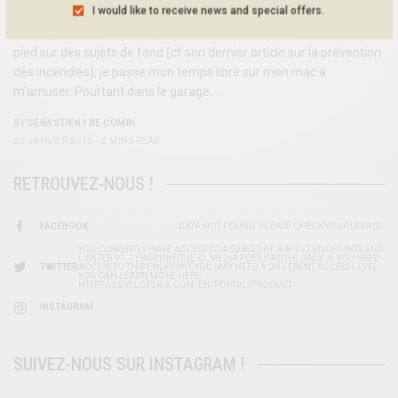
BIENTOT UN T-SHIRT BE COMBI ?
I would like to receive news and special offers.
J’ai un peu honte… Alors que de son côté Eric travaille d’arrache-
pied sur des sujets de fond (cf son dernier article sur la prévention
des incendies), je passe mon temps libre sur mon mac à
m’amuser. Pourtant dans le garage…
BY
SÉBASTIEN | BE COMBI
22 JANVIER 2013
2 MINS READ
RETROUVEZ-NOUS !
FACEBOOK
DATA NOT FOUND. PLEASE CHECK YOUR USER ID.
YOU CURRENTLY HAVE ACCESS TO A SUBSET OF X API V2 ENDPOINTS AND
LIMITED V1.1 ENDPOINTS (E.G. MEDIA POST, OAUTH) ONLY. IF YOU NEED
TWITTER
ACCESS TO THIS ENDPOINT, YOU MAY NEED A DIFFERENT ACCESS LEVEL.
YOU CAN LEARN MORE HERE:
HTTPS://DEVELOPER.X.COM/EN/PORTAL/PRODUCT
INSTAGRAM
SUIVEZ-NOUS SUR INSTAGRAM !