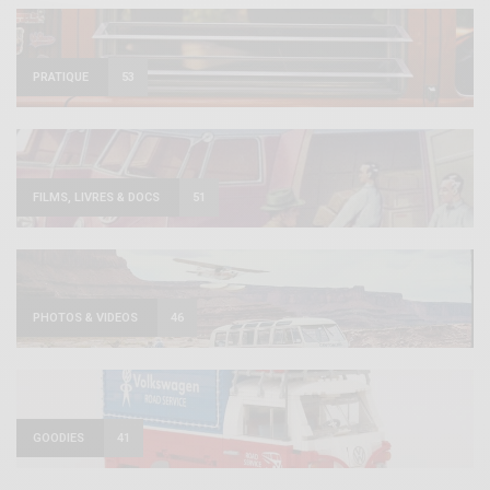
PRATIQUE
53
FILMS, LIVRES & DOCS
51
PHOTOS & VIDEOS
46
GOODIES
41