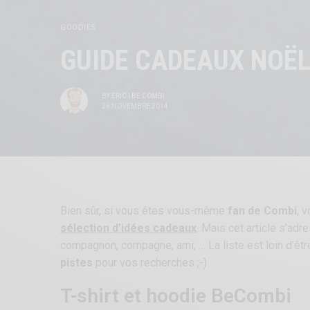
GOODIES
GUIDE CADEAUX NOËL
BY
ERIC | BE COMBI
29 NOVEMBRE 2014
Bien sûr, si vous êtes vous-même
fan de Combi
, 
sélection d’idées cadeaux
. Mais cet article s’ad
compagnon, compagne, ami, … La liste est loin d’êt
pistes
pour vos recherches ;-)
T-shirt et hoodie BeCombi