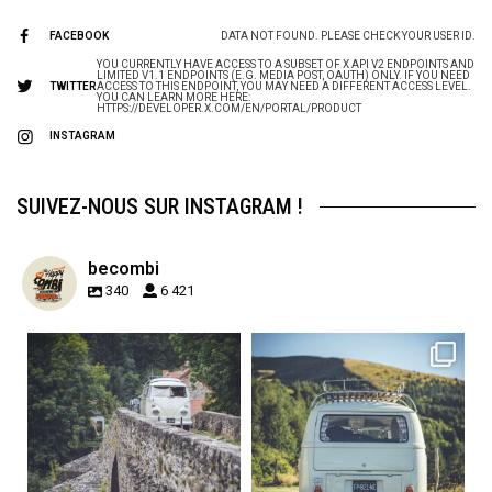
FACEBOOK
DATA NOT FOUND. PLEASE CHECK YOUR USER ID.
YOU CURRENTLY HAVE ACCESS TO A SUBSET OF X API V2 ENDPOINTS AND
LIMITED V1.1 ENDPOINTS (E.G. MEDIA POST, OAUTH) ONLY. IF YOU NEED
TWITTER
ACCESS TO THIS ENDPOINT, YOU MAY NEED A DIFFERENT ACCESS LEVEL.
YOU CAN LEARN MORE HERE:
HTTPS://DEVELOPER.X.COM/EN/PORTAL/PRODUCT
INSTAGRAM
SUIVEZ-NOUS SUR INSTAGRAM !
becombi
340
6 421
becombi
becombi