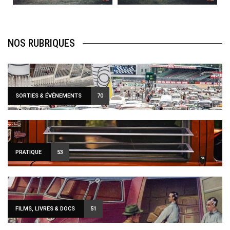
NOS RUBRIQUES
SORTIES & ÉVÉNEMENTS
70
PRATIQUE
53
FILMS, LIVRES & DOCS
51