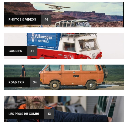
PHOTOS & VIDEOS
46
GOODIES
41
ROAD TRIP
34
LES PROS DU COMBI
13