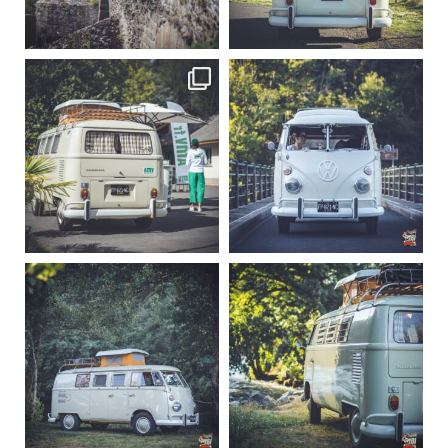
Sep 15
Sep 12
219
3
216
3
becombi
becombi
Sep 10
Août 10
220
4
177
0
becombi
becombi
Août 10
Août 10
120
0
108
0