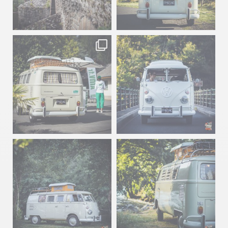
Sep 15
Sep 12
219
3
216
3
becombi
becombi
Sep 10
Août 10
220
4
177
0
becombi
becombi
Août 10
Août 10