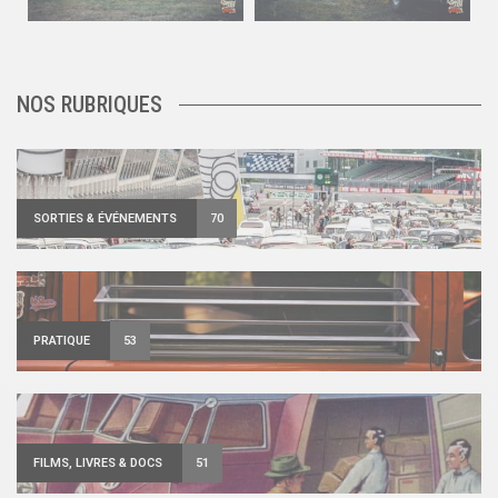
120
0
108
0
NOS RUBRIQUES
SORTIES & ÉVÉNEMENTS
70
PRATIQUE
53
FILMS, LIVRES & DOCS
51