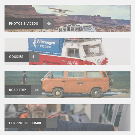
PHOTOS & VIDEOS
46
GOODIES
41
ROAD TRIP
34
LES PROS DU COMBI
13