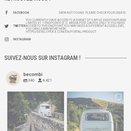
FACEBOOK
DATA NOT FOUND. PLEASE CHECK YOUR USER ID.
YOU CURRENTLY HAVE ACCESS TO A SUBSET OF X API V2 ENDPOINTS AND
LIMITED V1.1 ENDPOINTS (E.G. MEDIA POST, OAUTH) ONLY. IF YOU NEED
TWITTER
ACCESS TO THIS ENDPOINT, YOU MAY NEED A DIFFERENT ACCESS LEVEL.
YOU CAN LEARN MORE HERE:
HTTPS://DEVELOPER.X.COM/EN/PORTAL/PRODUCT
INSTAGRAM
SUIVEZ-NOUS SUR INSTAGRAM !
becombi
340
6 421
becombi
becombi