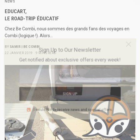
NEWS
EDUCART,
LE ROAD-TRIP ÉDUCATIF
Chez Be Combi, nous sommes des grands fans des voyages en
Combi (logique !). Alors…
BY
SAMIR | BE COMBI
Sign Up to Our Newsletter
22 JANVIER 2019
9 MINS READ
Get notified about exclusive offers every week!
SIGN UP
I would like to receive news and special offers.