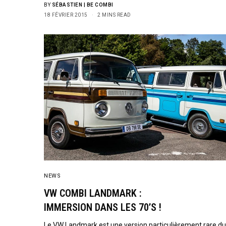
BY
SÉBASTIEN | BE COMBI
18 FÉVRIER 2015
2 MINS READ
NEWS
VW COMBI LANDMARK :
IMMERSION DANS LES 70’S !
Le VW Landmark est une version particulièrement rare d