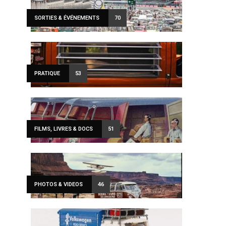
SORTIES & ÉVÉNEMENTS
70
PRATIQUE
53
FILMS, LIVRES & DOCS
51
PHOTOS & VIDEOS
46