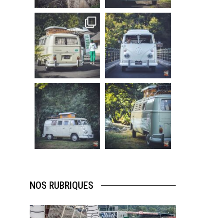
219
3
216
3
becombi
becombi
Sep 10
Août 10
220
4
177
0
becombi
becombi
Août 10
Août 10
120
0
108
0
NOS RUBRIQUES