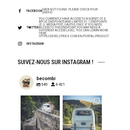
DATA NOT FOUND. PLEASE CHECK YOUR
FACEBOOK
USER ID.
YOU CURRENTLY HAVE ACCESS TO A SUBSET OF X
API V2 ENDPOINTS AND LIMITED V1.1 ENDPOINTS
(E.G. MEDIA POST, OAUTH) ONLY. IF YOU NEED
TWITTER
ACCESS TO THIS ENDPOINT, YOU MAY NEED A
DIFFERENT ACCESS LEVEL. YOU CAN LEARN MORE
HERE:
HTTPS://DEVELOPER.X.COM/EN/PORTAL/PRODUCT
INSTAGRAM
SUIVEZ-NOUS SUR INSTAGRAM !
becombi
340
6 421
becombi
becombi
Sep 15
Sep 12