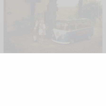
Si, comme moi, vous aimez cette version, il ne vous reste
plus qu’à vous rabattre sur sa version miniature, que l’on
peut dénicher, quant à elle, beaucoup plus facilement
sur le
web
…