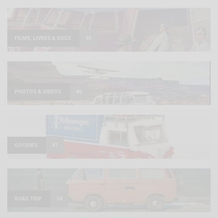
FILMS, LIVRES & DOCS
51
PHOTOS & VIDEOS
46
GOODIES
41
ROAD TRIP
34