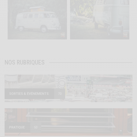
Août 10
Août 10
120
0
108
0
NOS RUBRIQUES
SORTIES & ÉVÉNEMENTS
70
PRATIQUE
53