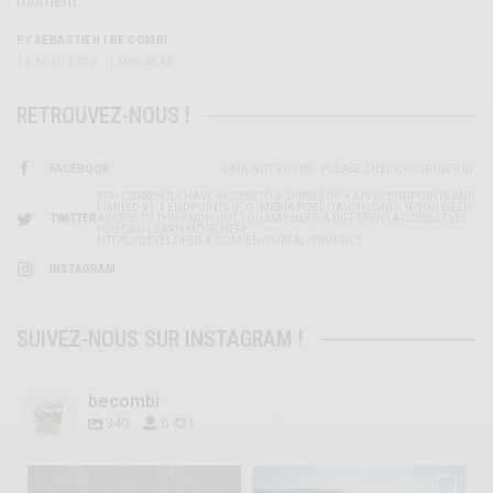
moment…
BY
SÉBASTIEN | BE COMBI
14 AOÛT 2012
1 MIN READ
RETROUVEZ-NOUS !
FACEBOOK
DATA NOT FOUND. PLEASE CHECK YOUR USER ID.
YOU CURRENTLY HAVE ACCESS TO A SUBSET OF X API V2 ENDPOINTS AND
LIMITED V1.1 ENDPOINTS (E.G. MEDIA POST, OAUTH) ONLY. IF YOU NEED
TWITTER
ACCESS TO THIS ENDPOINT, YOU MAY NEED A DIFFERENT ACCESS LEVEL.
YOU CAN LEARN MORE HERE:
HTTPS://DEVELOPER.X.COM/EN/PORTAL/PRODUCT
INSTAGRAM
SUIVEZ-NOUS SUR INSTAGRAM !
becombi
340
6 421
becombi
becombi