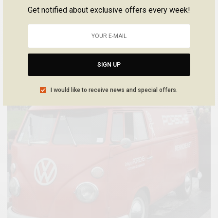
Jérôme est depuis quelques semaines l’heureux propriétaire de
Get notified about exclusive offers every week!
ce magnifique Combi Split Mango Green 11 fenêtres de juin 1959,
matching numbers, toujours dans sa première immatriculation.
Magnifique.
BY
SÉBASTIEN | BE COMBI
SIGN UP
16 AOÛT 2013
1 MIN READ
I would like to receive news and special offers.