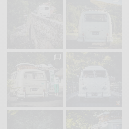
Sep 15
Sep 12
219
3
216
3
becombi
becombi
Sep 10
Août 10
220
4
177
0
becombi
becombi