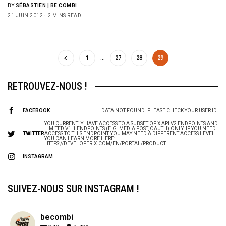
BY
SÉBASTIEN | BE COMBI
21 JUIN 2012
2 MINS READ
1
…
27
28
29
RETROUVEZ-NOUS !
FACEBOOK
DATA NOT FOUND. PLEASE CHECK YOUR USER ID.
Sign Up to Our Newsletter
YOU CURRENTLY HAVE ACCESS TO A SUBSET OF X API V2 ENDPOINTS AND
LIMITED V1.1 ENDPOINTS (E.G. MEDIA POST, OAUTH) ONLY. IF YOU NEED
TWITTER
ACCESS TO THIS ENDPOINT, YOU MAY NEED A DIFFERENT ACCESS LEVEL.
Get notified about exclusive offers every week!
YOU CAN LEARN MORE HERE:
HTTPS://DEVELOPER.X.COM/EN/PORTAL/PRODUCT
INSTAGRAM
SUIVEZ-NOUS SUR INSTAGRAM !
SIGN UP
becombi
I would like to receive news and special offers.