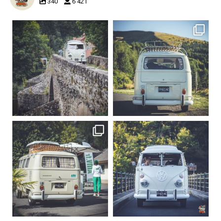
340
6 421
becombi
becombi
Sep 15
Sep 12
219
3
216
3
becombi
becombi
Sep 10
Août 10
220
4
177
0