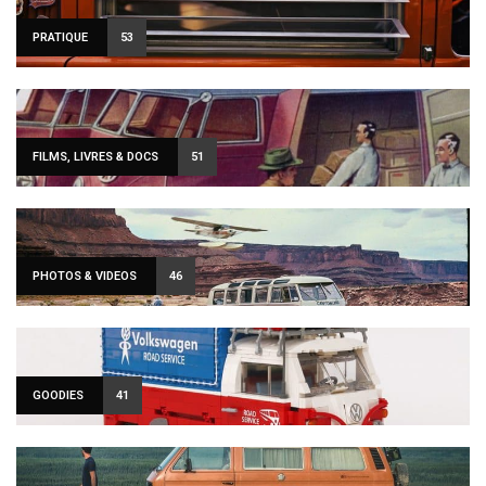
PRATIQUE
53
FILMS, LIVRES & DOCS
51
PHOTOS & VIDEOS
46
GOODIES
41