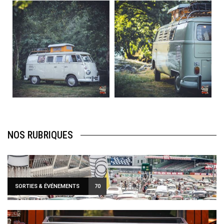
becombi
becombi
Août 10
Août 10
120
0
108
0
NOS RUBRIQUES
SORTIES & ÉVÉNEMENTS
70