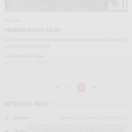
PRATIQUE
PREMIERS ACHATS (DÉJÀ!)
Le Combi n’est pas encore dans notre garage (pourra-t’il d’ailleurs
y rentrer avec ses 2,03m…
BY
SÉBASTIEN | BE COMBI
30 JUILLET 2012
1 MIN READ
1
…
26
27
28
29
RETROUVEZ-NOUS !
FACEBOOK
DATA NOT FOUND. PLEASE CHECK YOUR USER ID.
YOU CURRENTLY HAVE ACCESS TO A SUBSET OF X API V2 ENDPOINTS AND
LIMITED V1.1 ENDPOINTS (E.G. MEDIA POST, OAUTH) ONLY. IF YOU NEED
TWITTER
ACCESS TO THIS ENDPOINT, YOU MAY NEED A DIFFERENT ACCESS LEVEL.