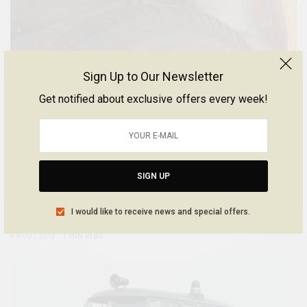
Sign Up to Our Newsletter
Get notified about exclusive offers every week!
PRATIQUE
LES DESSOUS DU COMBI
SIGN UP
Des photos pas passionnantes, mais j’ai profité de la présence du
Combi sur le pont…
I would like to receive news and special offers.
BY
SÉBASTIEN | BE COMBI
6 AOÛT 2012
1 MIN READ