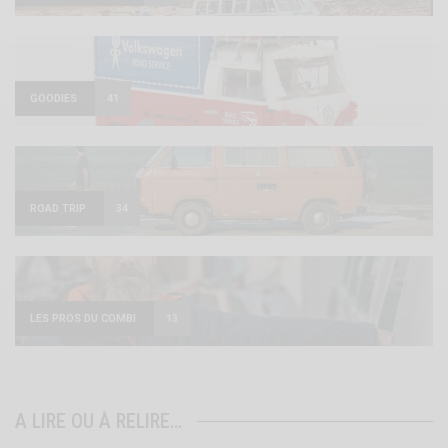
GOODIES
41
ROAD TRIP
34
LES PROS DU COMBI
13
A LIRE OU À RELIRE…