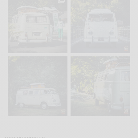
Sep 10
Août 10
220
4
177
0
becombi
becombi
Août 10
Août 10
120
0
108
0