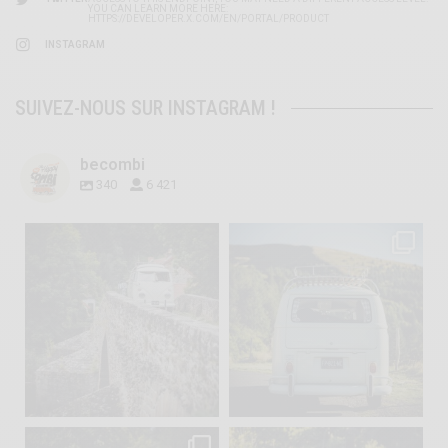
YOU CAN LEARN MORE HERE:
HTTPS://DEVELOPER.X.COM/EN/PORTAL/PRODUCT
INSTAGRAM
SUIVEZ-NOUS SUR INSTAGRAM !
becombi
340
6 421
becombi
becombi
Sep 15
Sep 12
219
3
216
3
becombi
becombi