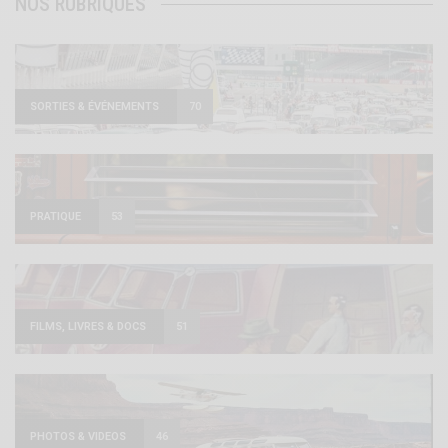
NOS RUBRIQUES
SORTIES & ÉVÉNEMENTS
70
PRATIQUE
53
FILMS, LIVRES & DOCS
51
PHOTOS & VIDEOS
46