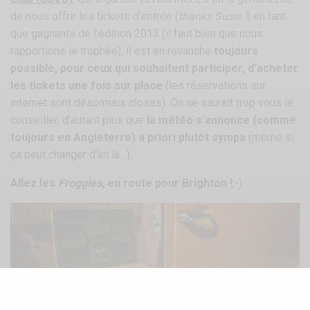
de nous offrir les tickets d’entrée (
thanks Susie !
) en tant
que gagnants de l’édition 2013 (il faut bien que nous
rapportions le trophée), il est en revanche
toujours
possible, pour ceux qui souhaitent participer, d’acheter
les tickets une fois sur place
(les réservations sur
internet sont désormais closes). On ne saurait trop vous le
conseiller, d’autant plus que
la météo s’annonce (comme
toujours en Angleterre) a priori plutôt sympa
(même si
ça peut changer d’ici là…).
Allez les
Froggies
, en route pour Brighton !
;-)