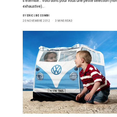
s’éternise… Voici donc pour vous une petite sélection (no
exhaustive)…
BY
ERIC | BE COMBI
20 NOVEMBRE 2012
3 MINS READ