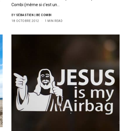
n
Combi (même si c’est un…
BY
SÉBASTIEN | BE COMBI
18 OCTOBRE 2012
1 MIN READ