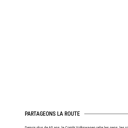
PARTAGEONS LA ROUTE
Depuis plus de 60 ans, le Combi Volkswagen relie les gens, les ro