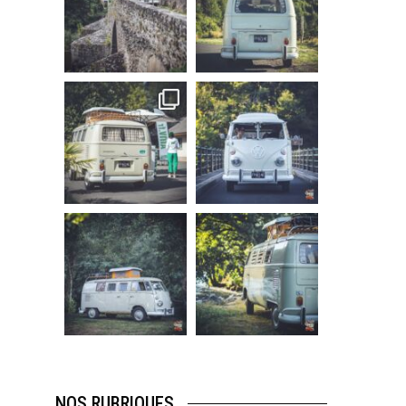
Sep 15
Sep 12
219
3
216
3
becombi
becombi
Sep 10
Août 10
220
4
177
0
becombi
becombi
Août 10
Août 10
120
0
108
0
NOS RUBRIQUES