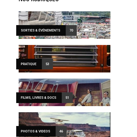
SORTIES & ÉVÉNEMENTS
70
PRATIQUE
53
FILMS, LIVRES & DOCS
51
PHOTOS & VIDEOS
46