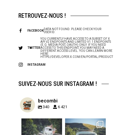
RETROUVEZ-NOUS !
DATA NOT FOUND. PLEASE CHECK YOUR
FACEBOOK
USER ID.
YOU CURRENTLY HAVE ACCESS TO A SUBSET OF X
API V2 ENDPOINTS AND LIMITED V1.1 ENDPOINTS
(E.G. MEDIA POST, OAUTH) ONLY. IF YOU NEED
TWITTER
ACCESS TO THIS ENDPOINT, YOU MAY NEED A
DIFFERENT ACCESS LEVEL. YOU CAN LEARN MORE
HERE:
HTTPS://DEVELOPER.X.COM/EN/PORTAL/PRODUCT
INSTAGRAM
SUIVEZ-NOUS SUR INSTAGRAM !
becombi
340
6 421
becombi
becombi