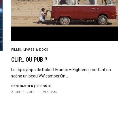
FILMS, LIVRES & DOCS
CLIP… OU PUB ?
Le clip sympa de Robert Francis – Eighteen, mettant en
scène un beau VW camper.On…
e
BY
SÉBASTIEN | BE COMBI
2 JUILLET 2012
1 MIN READ