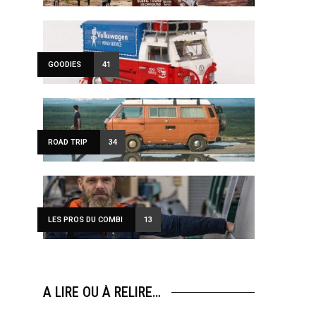
GOODIES
41
ROAD TRIP
34
LES PROS DU COMBI
13
A LIRE OU À RELIRE…