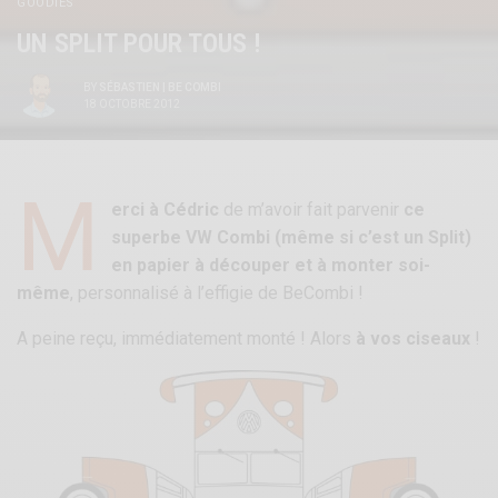
GOODIES
UN SPLIT POUR TOUS !
BY
SÉBASTIEN | BE COMBI
18 OCTOBRE 2012
M
erci à Cédric
de m’avoir fait parvenir
ce
superbe VW Combi (même si c’est un Split)
en papier à découper et à monter soi-
même
, personnalisé à l’effigie de BeCombi !
A peine reçu, immédiatement monté ! Alors
à vos ciseaux
!