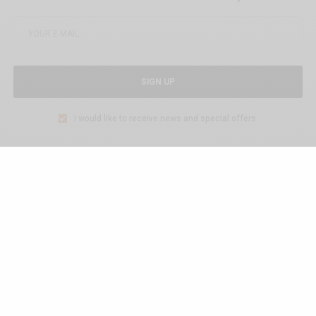
SIGN UP
I would like to receive news and special offers.
TAGS
COMBI
SPLIT
VW
WHAT'S YOUR REACTION?
BEURK
CRAZY