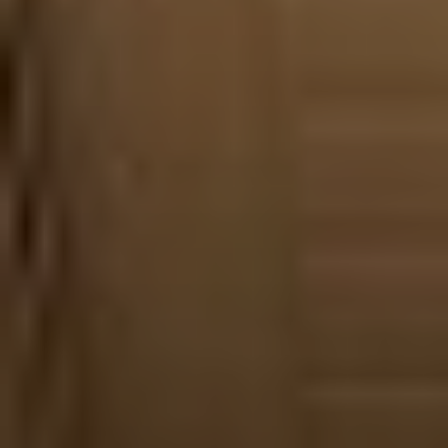
Sign Up to Our Newsletter
Get notified about exclusive offers every week!