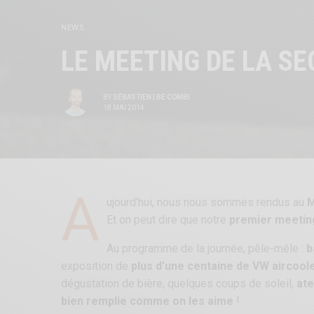
NEWS
LE MEETING DE LA S
BY
SÉBASTIEN | BE COMBI
18 MAI 2014
A
ujourd’hui, nous nous sommes rendus au
M
Et on peut dire que notre
premier meeting
Au programme de la journée, pêle-mêle :
b
exposition de
plus d’une centaine de VW aircool
dégustation de bière, quelques coups de soleil,
ate
bien remplie comme on les aime
!