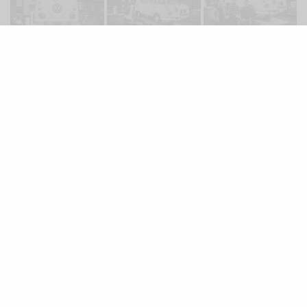
Arrivée au Garage Schmecko
Après quelques heures de route sous la pluie mais sans
encombre, nous arrivons au
Garage Schmecko
. Rocky se
retrouve rapidement sur un pont, histoire de l’ausculter
encore davantage, aux côtés d’autres bus parmi lesquels
ce magnifique Samba Bus 23 fenêtres rutilant…
SEE ALSO
NEWS
VACANCES 2020 EN VW COMBI : 3
SEMAINES DE BONHEUR !