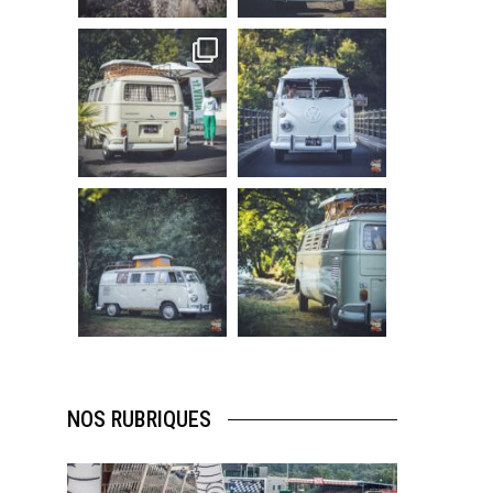
219
3
216
3
becombi
becombi
Sep 10
Août 10
220
4
177
0
becombi
becombi
Août 10
Août 10
120
0
108
0
NOS RUBRIQUES