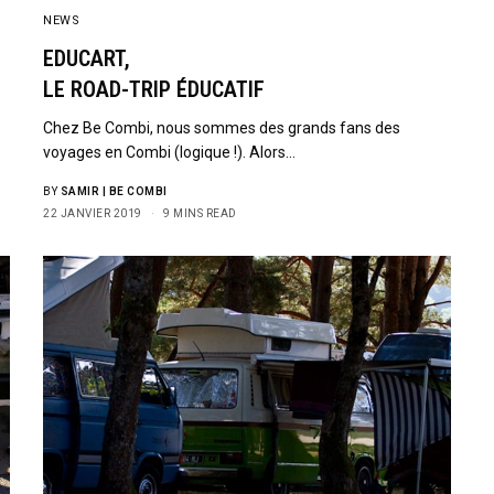
NEWS
EDUCART,
LE ROAD-TRIP ÉDUCATIF
Chez Be Combi, nous sommes des grands fans des
.
voyages en Combi (logique !). Alors…
BY
SAMIR | BE COMBI
22 JANVIER 2019
9 MINS READ
Sign Up to Our N
Get notified about exclu
week!