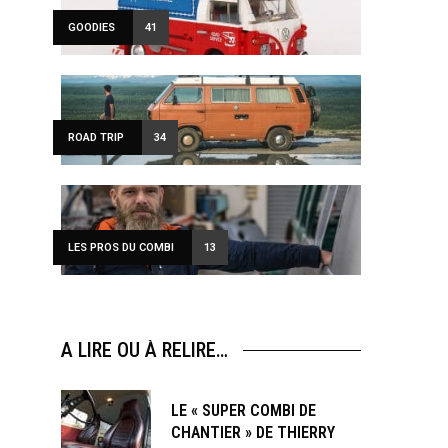
GOODIES
41
ROAD TRIP
34
LES PROS DU COMBI
13
ewsletter
A LIRE OU À RELIRE…
sive offers every
LE « SUPER COMBI DE
CHANTIER » DE THIERRY