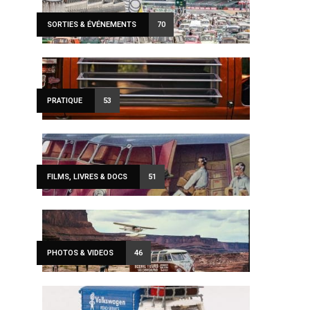
SORTIES & ÉVÉNEMENTS
70
PRATIQUE
53
FILMS, LIVRES & DOCS
51
PHOTOS & VIDEOS
46