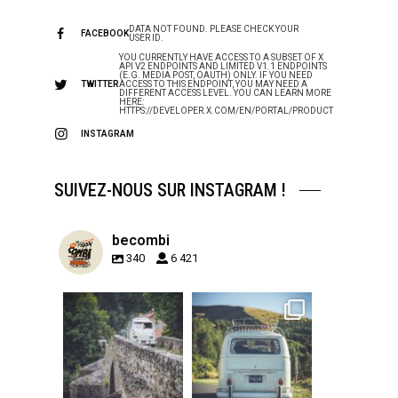
DATA NOT FOUND. PLEASE CHECK YOUR
FACEBOOK
USER ID.
YOU CURRENTLY HAVE ACCESS TO A SUBSET OF X
API V2 ENDPOINTS AND LIMITED V1.1 ENDPOINTS
(E.G. MEDIA POST, OAUTH) ONLY. IF YOU NEED
TWITTER
ACCESS TO THIS ENDPOINT, YOU MAY NEED A
DIFFERENT ACCESS LEVEL. YOU CAN LEARN MORE
HERE:
HTTPS://DEVELOPER.X.COM/EN/PORTAL/PRODUCT
INSTAGRAM
SUIVEZ-NOUS SUR INSTAGRAM !
becombi
340
6 421
becombi
becombi
Sep 15
Sep 12