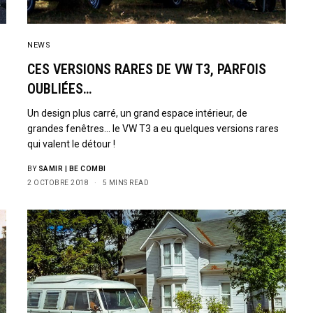
SIGN UP
NEWS
CES VERSIONS RARES DE VW T3, PARFOIS
I would like to receive new
OUBLIÉES…
Un design plus carré, un grand espace intérieur, de
grandes fenêtres… le VW T3 a eu quelques versions rares
qui valent le détour !
BY
SAMIR | BE COMBI
2 OCTOBRE 2018
5 MINS READ