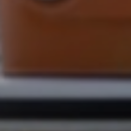
Sign Up to Our Newsletter
Get notified about exclusive offers every week!
SIGN UP
I would like to receive news and special offers.