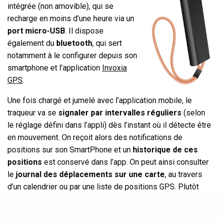
intégrée (non amovible), qui se
recharge en moins d’une heure via un
port micro-USB
. Il dispose
également du
bluetooth
, qui sert
notamment à le configurer depuis son
smartphone et l’application
Invoxia
GPS
.
Une fois chargé et jumelé avec l’application mobile, le
traqueur va se
signaler par intervalles réguliers
(selon
le réglage défini dans l’appli) dès l’instant où il détecte être
en mouvement. On reçoit alors des notifications de
positions sur son SmartPhone et un
historique de ces
positions
est conservé dans l’app. On peut ainsi consulter
le
journal des déplacements sur une carte
, au travers
d’un calendrier ou par une liste de positions GPS. Plutôt
sympa pour revoir l’itinéraire du dernier road-trip. ;-)
L’application mobile permet également de définir des
«