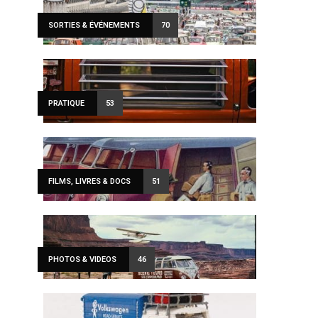
SORTIES & ÉVÉNEMENTS
70
PRATIQUE
53
FILMS, LIVRES & DOCS
51
PHOTOS & VIDEOS
46