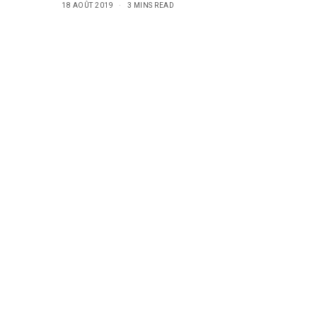
18 AOÛT 2019
3 MINS READ