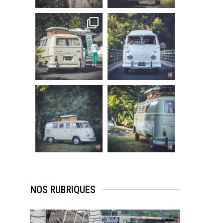
219
3
216
3
becombi
becombi
Sep 10
Août 10
220
4
177
0
becombi
becombi
Août 10
Août 10
120
0
108
0
NOS RUBRIQUES