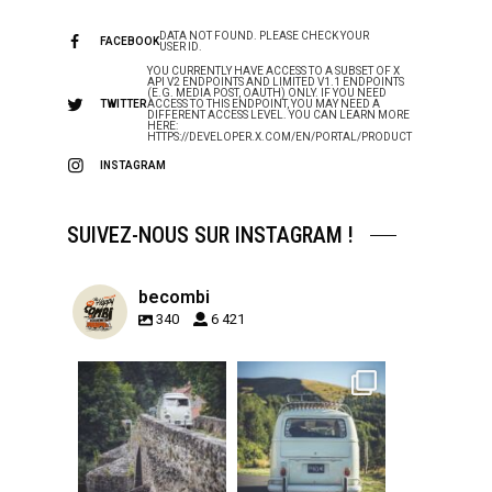
DATA NOT FOUND. PLEASE CHECK YOUR
FACEBOOK
USER ID.
YOU CURRENTLY HAVE ACCESS TO A SUBSET OF X
API V2 ENDPOINTS AND LIMITED V1.1 ENDPOINTS
(E.G. MEDIA POST, OAUTH) ONLY. IF YOU NEED
TWITTER
ACCESS TO THIS ENDPOINT, YOU MAY NEED A
DIFFERENT ACCESS LEVEL. YOU CAN LEARN MORE
HERE:
HTTPS://DEVELOPER.X.COM/EN/PORTAL/PRODUCT
INSTAGRAM
SUIVEZ-NOUS SUR INSTAGRAM !
becombi
340
6 421
becombi
becombi
Sep 15
Sep 12