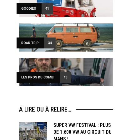
GOODIES
41
ROAD TRIP
34
LES PROS DU COMBI
13
A LIRE OU À RELIRE…
SUPER VW FESTIVAL : PLUS
DE 1.600 VW AU CIRCUIT DU
MANS !