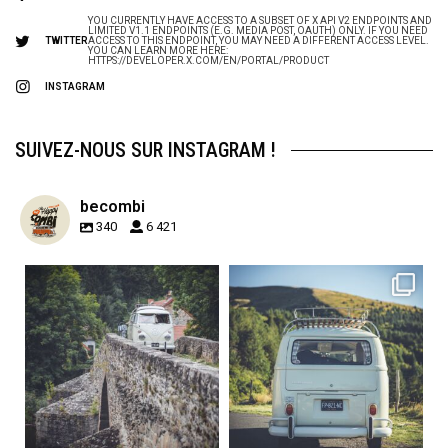
YOU CURRENTLY HAVE ACCESS TO A SUBSET OF X API V2 ENDPOINTS AND
LIMITED V1.1 ENDPOINTS (E.G. MEDIA POST, OAUTH) ONLY. IF YOU NEED
TWITTER
ACCESS TO THIS ENDPOINT, YOU MAY NEED A DIFFERENT ACCESS LEVEL.
YOU CAN LEARN MORE HERE:
HTTPS://DEVELOPER.X.COM/EN/PORTAL/PRODUCT
INSTAGRAM
SUIVEZ-NOUS SUR INSTAGRAM !
becombi
340
6 421
becombi
becombi
Sep 15
Sep 12
219
3
216
3