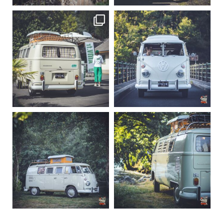
becombi
becombi
Sep 10
Août 10
220
4
177
0
becombi
becombi
Août 10
Août 10
120
0
108
0