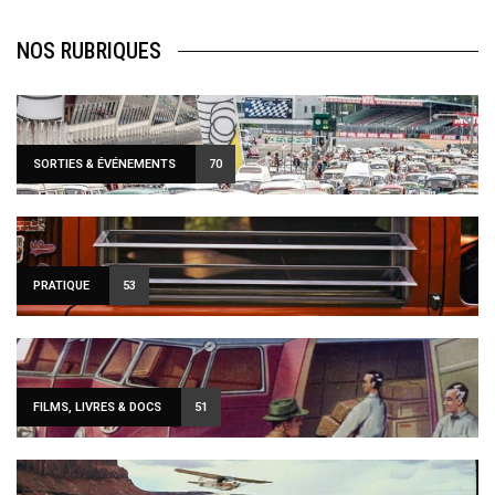
NOS RUBRIQUES
SORTIES & ÉVÉNEMENTS
70
PRATIQUE
53
FILMS, LIVRES & DOCS
51